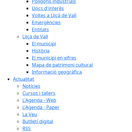
Polígons industrials
Llocs d'interès
Voltes a Lliçà de Vall
Emergències
Entitats
Lliçà de Vall
El municipi
Història
El municipi en xifres
Mapa de patrimoni cultural
Informació geogràfica
Actualitat
Notícies
Cursos i tallers
L'Agenda - Web
L'Agenda - Paper
La Veu
Butlletí digital
RSS