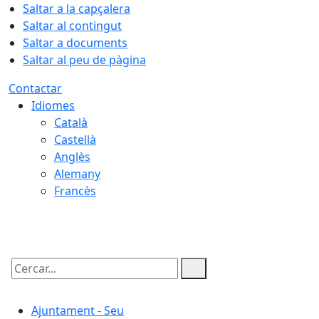
Saltar a la capçalera
Saltar al contingut
Saltar a documents
Saltar al peu de pàgina
Contactar
Idiomes
Català
Castellà
Anglès
Alemany
Francès
08.08.2026 | 17:23
Cercar:
Ajuntament - Seu