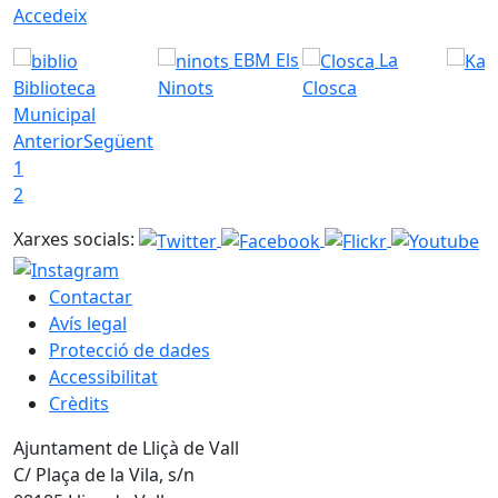
Accedeix
EBM Els
La
Biblioteca
Ninots
Closca
Municipal
Anterior
Següent
1
2
Xarxes socials:
Contactar
Avís legal
Protecció de dades
Accessibilitat
Crèdits
Ajuntament de Lliçà de Vall
C/ Plaça de la Vila, s/n