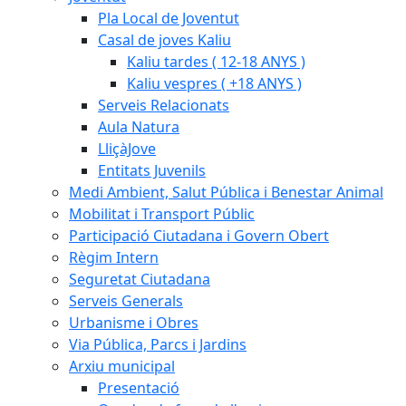
Pla Local de Joventut
Casal de joves Kaliu
Kaliu tardes ( 12-18 ANYS )
Kaliu vespres ( +18 ANYS )
Serveis Relacionats
Aula Natura
LliçàJove
Entitats Juvenils
Medi Ambient, Salut Pública i Benestar Animal
Mobilitat i Transport Públic
Participació Ciutadana i Govern Obert
Règim Intern
Seguretat Ciutadana
Serveis Generals
Urbanisme i Obres
Via Pública, Parcs i Jardins
Arxiu municipal
Presentació